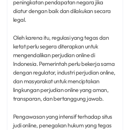
peningkatan pendapatan negara jika
diatur dengan baik dan dilakukan secara
legal.
Oleh karena itu, regulasi yang tegas dan
ketat perlu segera diterapkan untuk
mengendalikan perjudian online di
Indonesia. Pemerintah perlu bekerja sama
dengan regulator, industri perjudian online,
dan masyarakat untuk menciptakan
lingkungan perjudian online yang aman,
transparan, dan bertanggung jawab.
Pengawasan yang intensif terhadap situs
judi online, penegakan hukum yang tegas