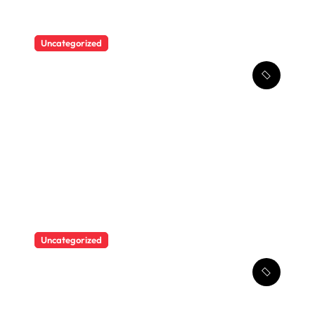
Uncategorized
Revolusi Terkini di Dunia
Slot: Link Slot Membawa
Pengalaman Bermain ke
Level Berikutnya!
Uncategorized
Geliat Perjudian Online di
Indonesia: Menguak
Fenomena Taruhan Online