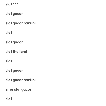
slot777
slot gacor
slot gacor hari ini
slot
slot gacor
slot thailand
slot
slot gacor
slot gacor hari ini
situs slot gacor
slot