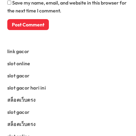
Save my name, email, and website in this browser for
the next time I comment.
link gacor
slot online
slot gacor
slot gacor hari ini
สล็อตเว็บตรง
slot gacor
สล็อตเว็บตรง