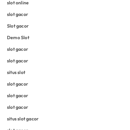
slot online
slot gacor
Slot gacor
Demo Slot
slot gacor
slot gacor
situs slot
slot gacor
slot gacor
slot gacor
situs slot gacor