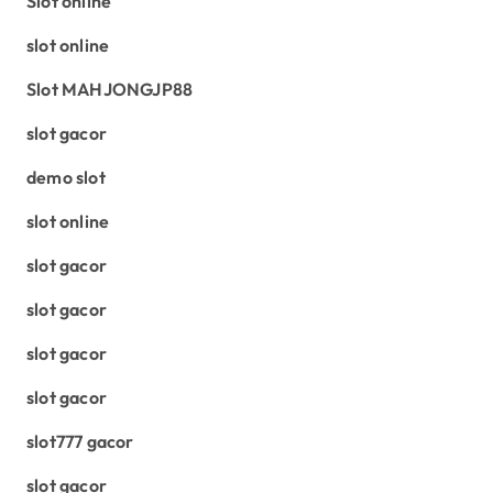
Slot online
slot online
Slot MAHJONGJP88
slot gacor
demo slot
slot online
slot gacor
slot gacor
slot gacor
slot gacor
slot777 gacor
slot gacor