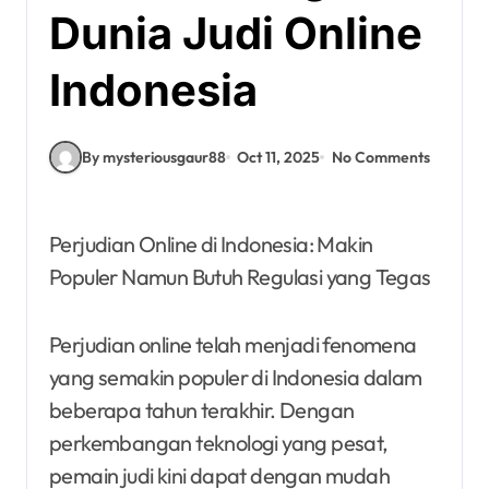
Dunia Judi Online
Indonesia
By mysteriousgaur88
Oct 11, 2025
No Comments
Perjudian Online di Indonesia: Makin
Populer Namun Butuh Regulasi yang Tegas
Perjudian online telah menjadi fenomena
yang semakin populer di Indonesia dalam
beberapa tahun terakhir. Dengan
perkembangan teknologi yang pesat,
pemain judi kini dapat dengan mudah