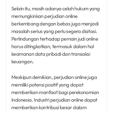
Selain itu, masih adanya celah hukum yang
memungkinkan perjudian online
berkembang dengan bebas juga menjadi
masalah serius yang perlu segera diatasi.
Perlindungan terhadap pemain judi online
harus ditingkatkan, termasuk dalam hal
keamanan data pribadi dan transaksi
keuangan.
Meskipun demikian, perjudian online juga
memiliki potensi positif yang dapat
memberikan manfaat bagi perekonomian
Indonesia. Industri perjudian online dapat
memberikan kontribusi besar dalam