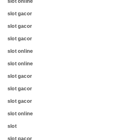
slot online
slot gacor
slot gacor
slot gacor
slot online
slot online
slot gacor
slot gacor
slot gacor
slot online
slot
slot gacor