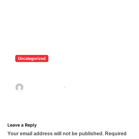
Uncategorized
Geliat Perjudian Online di
Indonesia: Menguak Fenomena
Taruhan Online
mysteriousgaur88
Jul 31, 2026
Leave a Reply
Your email address will not be published.
Required