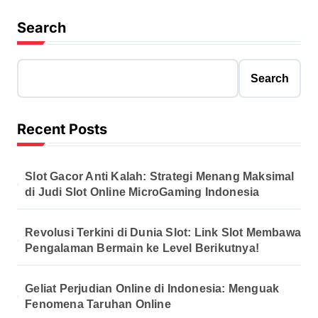
Search
Search
Recent Posts
Slot Gacor Anti Kalah: Strategi Menang Maksimal
di Judi Slot Online MicroGaming Indonesia
Revolusi Terkini di Dunia Slot: Link Slot Membawa
Pengalaman Bermain ke Level Berikutnya!
Geliat Perjudian Online di Indonesia: Menguak
Fenomena Taruhan Online