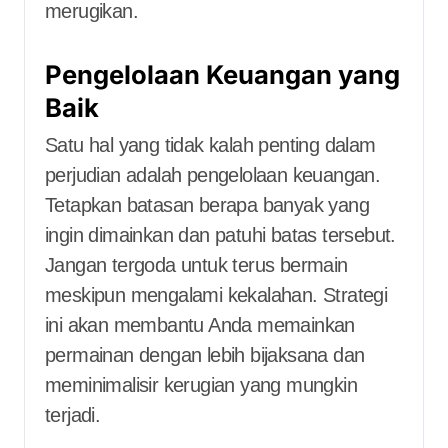
merugikan.
Pengelolaan Keuangan yang
Baik
Satu hal yang tidak kalah penting dalam
perjudian adalah pengelolaan keuangan.
Tetapkan batasan berapa banyak yang
ingin dimainkan dan patuhi batas tersebut.
Jangan tergoda untuk terus bermain
meskipun mengalami kekalahan. Strategi
ini akan membantu Anda memainkan
permainan dengan lebih bijaksana dan
meminimalisir kerugian yang mungkin
terjadi.