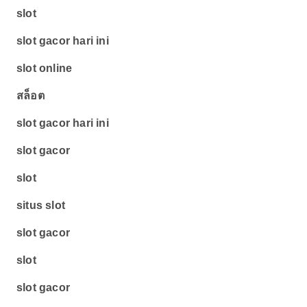
slot
slot gacor hari ini
slot online
สล็อต
slot gacor hari ini
slot gacor
slot
situs slot
slot gacor
slot
slot gacor