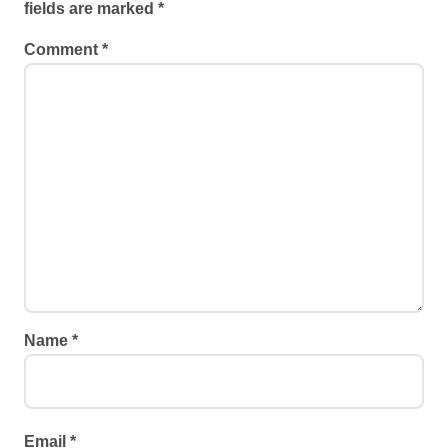
fields are marked
*
Comment
*
Name
*
Email
*