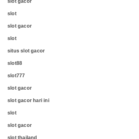
slot gacor
slot
slot gacor
slot
situs slot gacor
slot88
slot777
slot gacor
slot gacor hari ini
slot
slot gacor
slot thailand