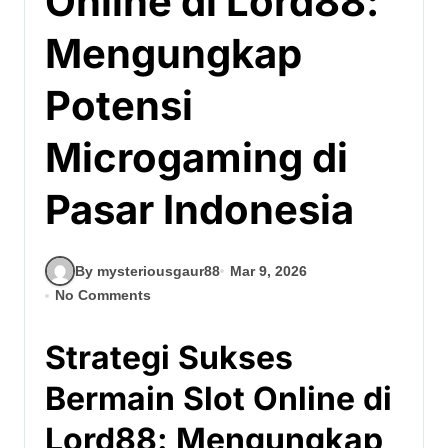
Online di Lord88:
Mengungkap
Potensi
Microgaming di
Pasar Indonesia
By mysteriousgaur88
Mar 9, 2026
No Comments
Strategi Sukses
Bermain Slot Online di
Lord88: Mengungkap